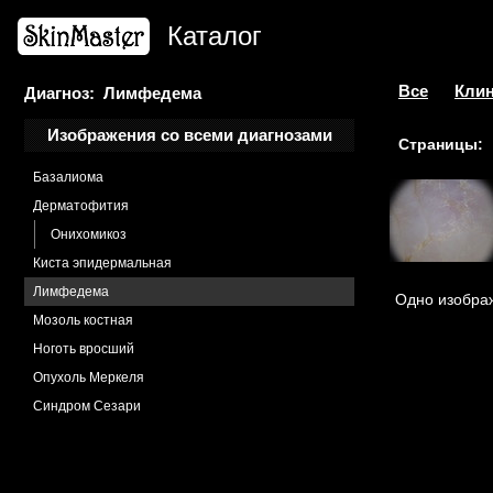
Каталог
Все
Клин
Диагноз: Лимфедема
Изображения со всеми диагнозами
Страницы:
Базалиома
Дерматофития
Онихомикоз
Киста эпидермальная
Лимфедема
Одно изобра
Мозоль костная
Ноготь вросший
Опухоль Меркеля
Синдром Сезари