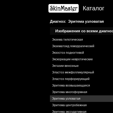
Экзема астеатотическая
Каталог
Экзема варикозная
Экзема гиперкератотическая
Экзема дисгидротическая
Диагноз: Эритема узловатая
Экзема нуммулярная
Изображения со всеми диагно
Экзема себорейная
Экзема тилотическая
Экзематоид геморрагический
Экзостоз подногтевой
Экскориации невротические
Эктазии венозные
Эластоз межфолликулярный
Эластоз перфорирующий
Эритема возвышающаяся
Эритема многоформная
Эритема узловатая
Эритема центробежная
Эритема экссудативная