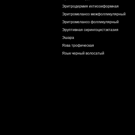
Эритродермия ихтиозиформная
Эритромеланоз межфолликулярный
Эритромеланоз фолликулярный
Эруптивная сирингоцистэктазия
Эшара
Язва трофическая
Язык черный волосатый