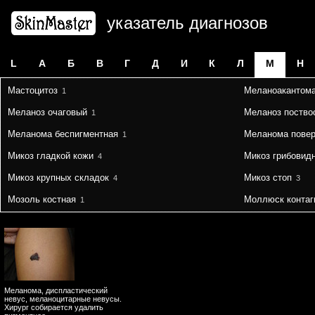
указатель диагнозов
L
А
Б
В
Г
Д
И
К
Л
М
Н
Мастоцитоз
Меланоакантом
1
Меланоз очаговый
Меланоз поство
1
Меланома беспигментная
Меланома повер
1
Микоз гладкой кожи
Микоз грибовид
4
Микоз крупных складок
Микоз стоп
4
3
Мозоль костная
Моллюск контаг
1
Меланома, диспластический
невус, меланоцитарные невусы.
Хирург собирается удалить