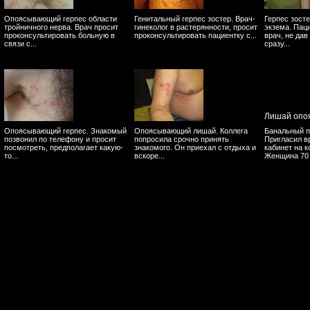
Опоясывающий герпес области
Генитальный герпес зостер. Врач-
Герпес зост
тройничного нерва. Врач просит
гинеколог в растерянности, просит
экзема. Пац
проконсультировать больную в
проконсультировать пациентку с...
врач, не дав
связи с...
сразу...
Лишай опо
Опоясывающий герпес. Знакомый
Опоясывающий лишай. Коллега
Банальный п
позвонил по телефону и просит
попросила срочно принять
Пригласил в
посмотреть, предполагает какую-
знакомого. Он приехал с отдыха и
кабинет на к
то...
вскоре...
Женщина 70 л