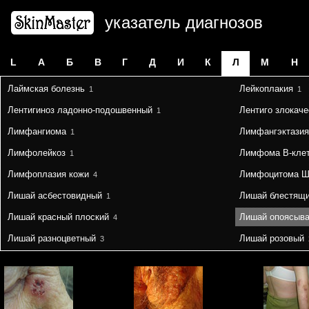
указатель диагнозов
L
А
Б
В
Г
Д
И
К
Л
М
Н
Лаймская болезнь
Лейкоплакия
1
1
Лентигиноз ладонно-подошвенный
Лентиго злокач
1
Лимфангиома
Лимфангэктазия
1
Лимфолейкоз
Лимфома B-кле
1
Лимфоплазия кожи
Лимфоцитома Ш
4
Лишай асбестовидный
Лишай блестящ
1
Лишай красный плоский
Лишай опоясыв
4
Лишай разноцветный
Лишай розовый
3