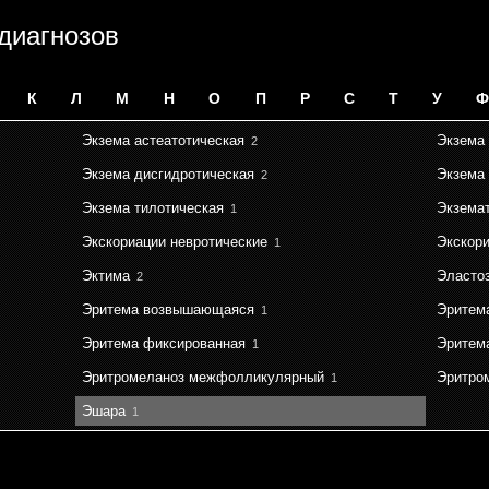
 диагнозов
К
Л
М
Н
О
П
Р
С
Т
У
Ф
Экзема астеатотическая
Экзема 
2
Экзема дисгидротическая
Экзема
2
Экзема тилотическая
Экземат
1
Экскориации невротические
Экскори
1
Эктима
Эласто
2
Эритема возвышающаяся
Эритем
1
Эритема фиксированная
Эритем
1
Эритромеланоз межфолликулярный
Эритро
1
Эшара
1