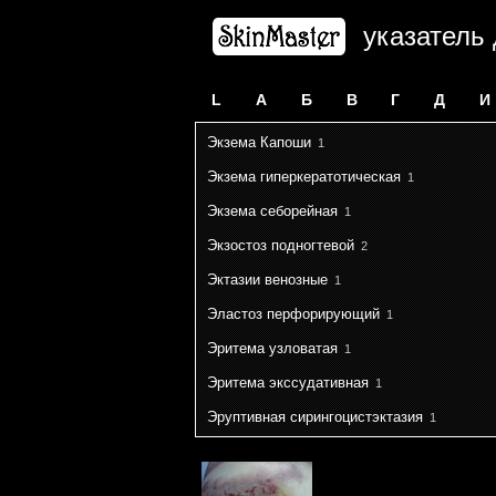
указатель
L
А
Б
В
Г
Д
И
Экзема Капоши
1
Экзема гиперкератотическая
1
Экзема себорейная
1
Экзостоз подногтевой
2
Эктазии венозные
1
Эластоз перфорирующий
1
Эритема узловатая
1
Эритема экссудативная
1
Эруптивная сирингоцистэктазия
1