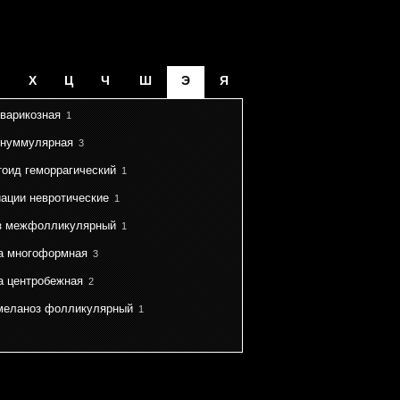
Х
Ц
Ч
Ш
Э
Я
варикозная
1
 нуммулярная
3
оид геморрагический
1
ации невротические
1
з межфолликулярный
1
а многоформная
3
а центробежная
2
меланоз фолликулярный
1