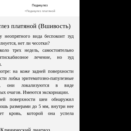
Педикулез
+
Педикулез платяной
лез платяной (Вшивость)
 неопрятного вида беспокоит зуд
лнуется, нет ли чесотки?
коло трех недель, самостоятельно
нтискабиозное лечение, но зуд
.
отре: на коже задней поверхности
сти лобка эритематозно-папулезные
я, они локализуются в виде
ых очагов. Имеются экскориации.
ней поверхности шеи обнаружил
ошь размерами до 5 мм, внутри нее
ает кровь, которой она успела
Клинический диагноз