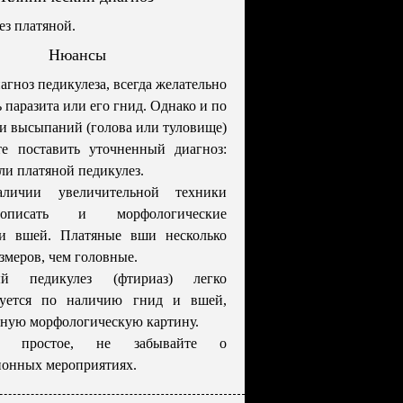
ез платяной.
Нюансы
агноз педикулеза, всегда желательно
 паразита или его гнид. Однако и по
и высыпаний (голова или туловище)
е поставить уточненный диагноз:
ли платяной педикулез.
личии увеличительной техники
писать и морфологические
ти вшей. Платяные вши несколько
змеров, чем головные.
ый педикулез (фтириаз) легко
руется по наличию гнид и вшей,
ную морфологическую картину.
ие простое, не забывайте о
онных мероприятиях.