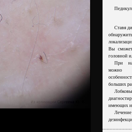
Педикул
Ставя ди
обнаружить
локализаци
Вы сможет
головной и
При на
можно о
особеннос
больших ра
Лобков
диагности
имеющих и
Лечен
дезинфекци