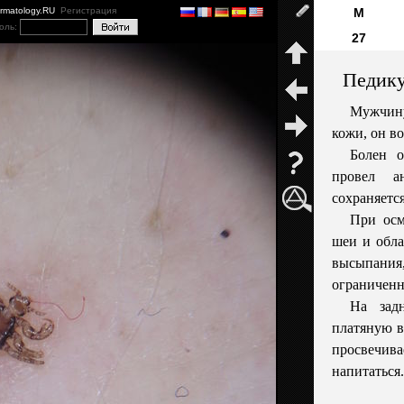
ermatology.RU
Регистрация
М
оль:
27
Педику
Мужчину
кожи, он во
Болен о
провел а
сохраняется
При осм
шеи и обла
высыпани
ограниченн
На зад
платяную в
просвечив
напитаться.