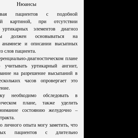
Нюансы
ривая пациентов с подобной
кой картиной, при отсутствии
 уртикарных элементов диагноз
ицы должен основываться на
 анамнезе и описании высыпных
со слов пациента.
ренциально-диагностическом плане
о учитывать уртикарный ангиит,
азание на разрешение высыпаний в
ескольких часов опровергает это
ние.
тку необходимо обследовать в
гическом плане, также уделить
нимание состоянию желудочно –
тракта.
о личного опыта могу заметить, что
ых пациентов с длительно