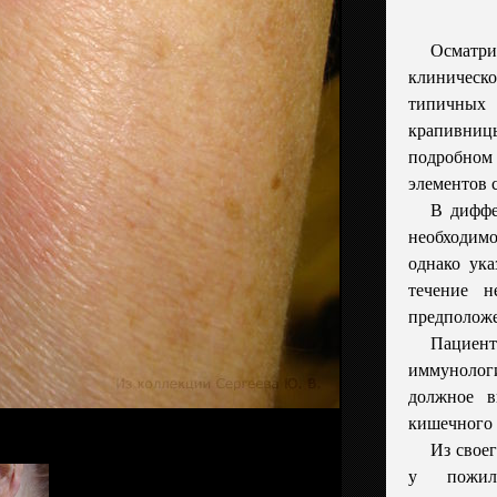
Осмат
клиничес
типичных
крапивн
подробном
элементов 
В диффе
необходим
однако ук
течение н
предположе
Пациен
иммуноло
должное в
кишечного 
Из своег
у пожил