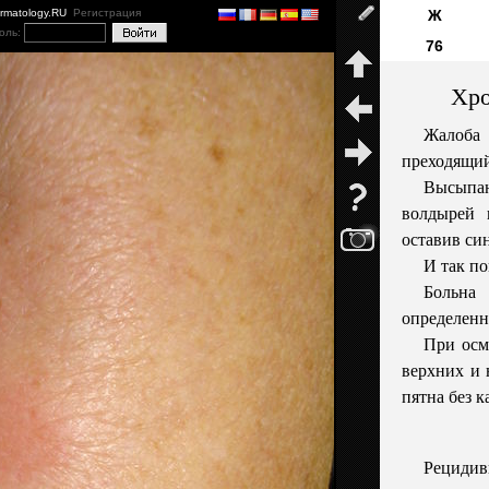
ermatology.RU
Регистрация
Ж
оль:
76
Хро
Жалоба
преходящий
Высыпан
волдырей 
оставив си
И так по
Больна
определенн
При осмо
верхних и 
пятна без 
Рецидив