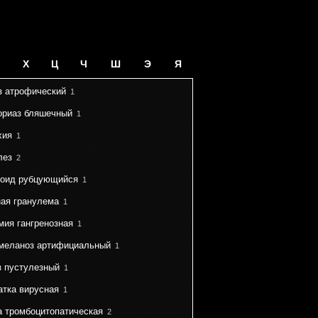
Х
Ц
Ч
Ш
Э
Я
з атрофический
1
ориаз бляшечный
1
хия
1
лез
2
оид рубцующийся
1
ная гранулема
1
мия гангренозная
1
меланоз артифициальный
1
з пустулезный
1
атка вирусная
1
а тромбоцитопатическая
2