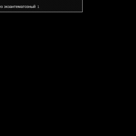
ез экзантематозный
1