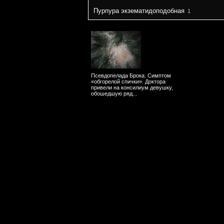
Пурпура экзематидоподобная
1
Псевдопелада Брока. Симптом
«обгорелой спички». Доктора
привели на консилиум девушку,
обошедшую ряд...