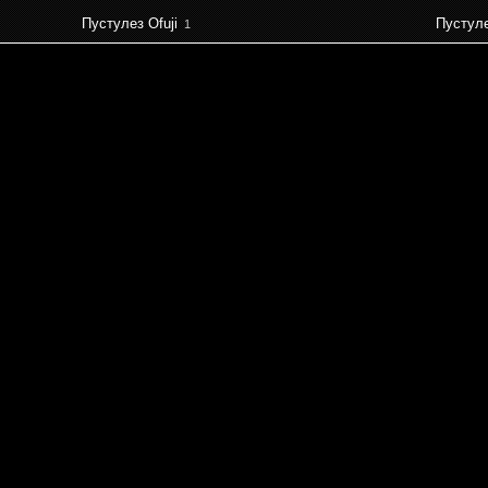
Пустулез Ofuji
Пустул
1