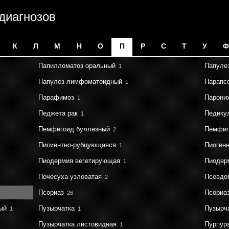
 диагнозов
К
Л
М
Н
О
П
Р
С
Т
У
Ф
Папилломатоз оральный
Папуле
1
Папулез лимфоматоидный
Парапс
1
Парафимоз
Парони
1
Педжета рак
Педику
1
Пемфигоид буллезный
Пемфиг
2
Пигментно-рубцующаяся
Пиоген
1
Пиодермия вегетирующая
Пиодер
1
Почесуха узловатая
Псевдо
2
Псориаз
Псориа
26
ый
Пузырчатка
Пузырч
1
1
Пузырчатка листовидная
Пурпур
1