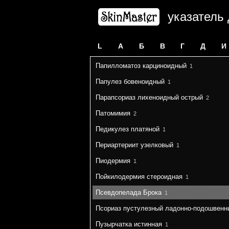
указатель
L
А
Б
В
Г
Д
И
Папилломатоз карциноидный
1
Папулез бовеноидный
1
Парапсориаз лихеноидный острый
2
Патомимия
2
Педикулез платяной
1
Периартериит узелковый
1
Пиодермия
1
Пойкилодермия стероидная
1
Псевдопелада Брока
1
Псориаз пустулезный ладонно-подошвенн
Пузырчатка истинная
1