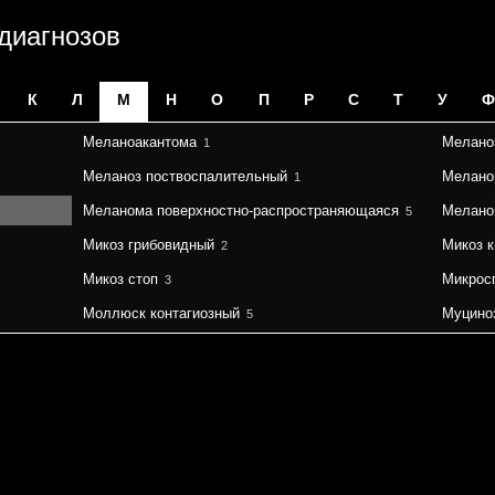
 диагнозов
К
Л
М
Н
О
П
Р
С
Т
У
Ф
Меланоакантома
Мелано
1
Меланоз поствоспалительный
Мелано
1
Меланома поверхностно-распространяющаяся
Мелано
5
Микоз грибовидный
Микоз к
2
Микоз стоп
Микрос
3
Моллюск контагиозный
Муцино
5