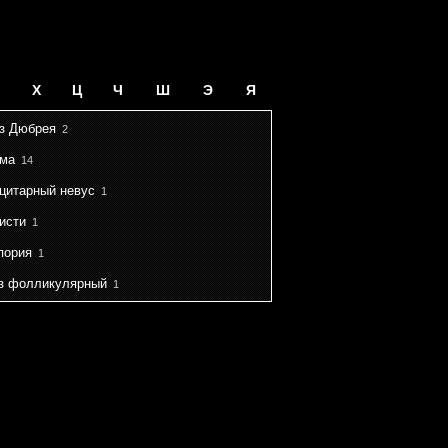
Х
Ц
Ч
Ш
Э
Я
з Дюбрея
2
ма
14
цитарный невус
1
исти
1
пория
1
з фолликулярный
1