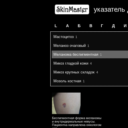
указатель
L
А
Б
В
Г
Д
И
Мастоцитоз
1
Меланоз очаговый
1
Меланома беспигментная
1
Микоз гладкой кожи
4
Микоз крупных складок
4
Мозоль костная
1
Беспигментная форма меланомы
и внутридермальные невусы.
Пациентка направлена онкологом