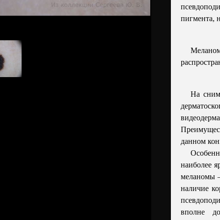
псевдопо
пигмента, 
Мела
распростра
На сним
дерма
видеодер
Преимущес
данном кон
Особенн
наиболее я
меланомы –
наличие ко
псевдопод
вполне до