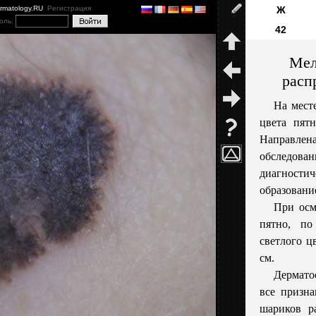
ermatology.RU
Регистрация
Ж
оль:
42
Мел
расп
На мест
цвета пятн
Направлен
обследова
диагност
образовани
При осм
пятно, п
светлого ц
см.
Дермато
все призн
шариков р