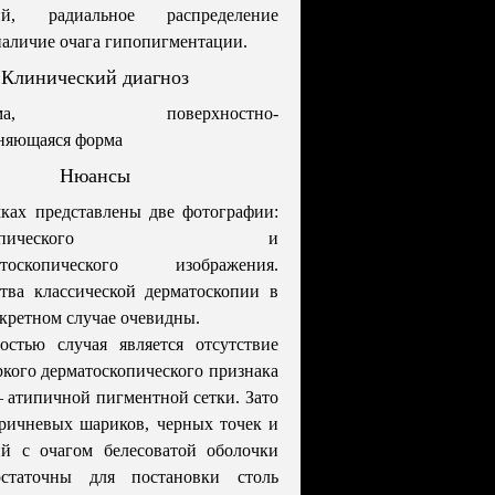
дий, радиальное распределение
наличие очага гипопигментации.
Клинический диагноз
нома, поверхностно-
няющаяся форма
Нюансы
ках представлены две фотографии:
тоскопического и
матоскопического изображения.
тва классической дерматоскопии в
кретном случае очевидны.
остью случая является отсутствие
ркого дерматоскопического признака
 атипичной пигментной сетки. Зато
ричневых шариков, черных точек и
ий с очагом белесоватой оболочки
статочны для постановки столь