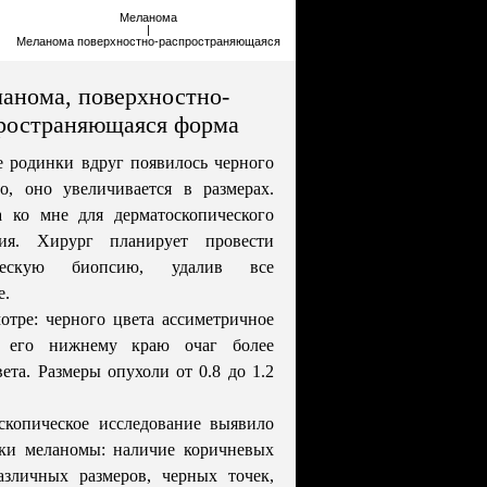
Меланома
|
Меланома поверхностно-распространяющаяся
анома, поверхностно-
ространяющаяся форма
е родинки вдруг появилось черного
о, оно увеличивается в размерах.
а ко мне для дерматоскопического
ния. Хирург планирует провести
ическую биопсию, удалив все
е.
отре: черного цвета ассиметричное
о его нижнему краю очаг более
вета. Размеры опухоли от 0.8 до 1.2
скопическое исследование выявило
аки меланомы: наличие коричневых
азличных размеров, черных точек,