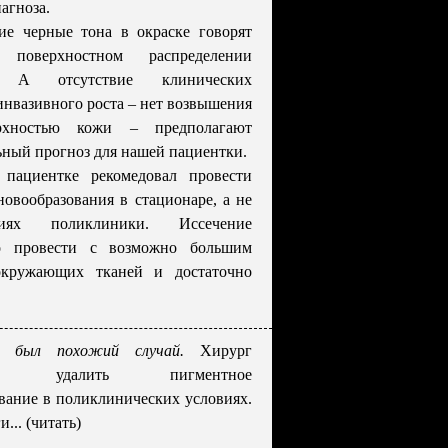
агноза.
е черные тона в окраске говорят
оверхностном распределении
. А отсутствие клинических
инвазивного роста – нет возвышения
рхностью кожи – предполагают
ный прогноз для нашей пациентки.
пациентке рекомедовал провести
новообразования в стационаре, а не
иях поликлиники. Иссечение
о провести с возможно большим
окружающих тканей и достаточно
 был похожий случай.
Хирург
ется удалить пигментное
вание в поликлинических условиях.
... (читать)