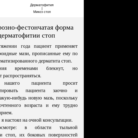
Дерматофития
|
Микоз стоп
озно-фестончатая форма
дерматофитии стоп
тяжении года пациент применяет
роидные мази, прописанные ему по
ематизированного дерматита стоп.
ания временами блекнут, но
 распространяться.
нашего пациента просит
льтировать пациента заочно и
акую-нибудь новую мазь, поскольку
очтенного возраста и ему трудно
прием.
 я настоял на очной консультации.
смотре: в области тыльной
ти стоп, их боковых поверхностей