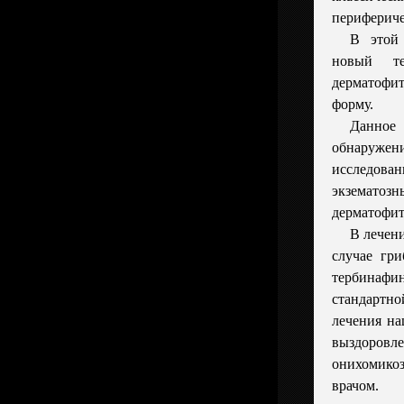
перифериче
В этой 
новый т
дерматоф
форму.
Данное
обнаруже
исследова
экзематозн
дерматофит
В лечен
случае гри
тербина
стандартн
лечения на
выздоровл
онихомико
врачом.