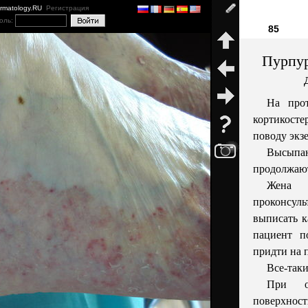
ermatology.RU
Регистрация
оль:
85
Пурпур
На про
кортикосте
поводу экз
Высып
продолжают
Жена 
проконсу
выписать к
пациент п
придти на 
Все-таки
При о
поверхнос