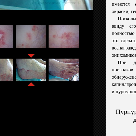
имеются ф
окраски, г
Посколь
ввиду ег
полностью
это сделат
вознагра
онихомикоз
При де
признако
обнаруже
капилляро
и пурпуроз
Пурпур