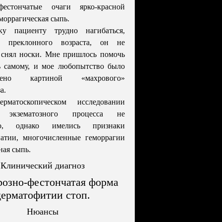
естончатые очаги ярко-красной
еморрагическая сыпь.
ку пациенту трудно нагибаться,
о преклонного возраста, он не
 снял носки. Мне пришлось помочь
ь самому, и мое любопытство было
ждено картиной «махрового»
а.
рматоскопическом исследовании
в экзематозного процесса не
но, однако имелись признаки
патии, многочисленные геморрагии
ная сыпь.
Клинический диагноз
озно-фестончатая форма
дерматофитии стоп.
Нюансы