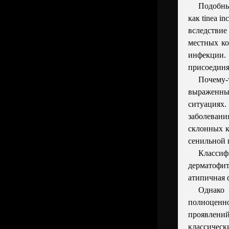
Подобны
как tinea i
вследстви
местных ко
инфекции.
присоединя
Почему-
выраженны
ситуаци
заболева
склонных к
сенильной 
Класси
дерматоф
атипичная ф
Однако 
полноценно
проявлен
классическ