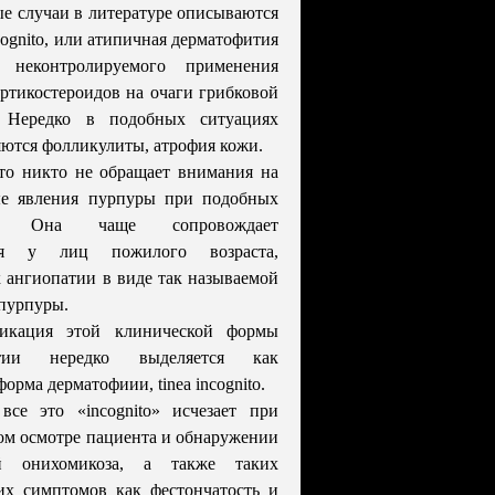
е случаи в литературе описываются
ncognito, или атипичная дерматофития
е неконтролируемого применения
ртикостероидов на очаги грибковой
 Нередко в подобных ситуациях
ются фолликулиты, атрофия кожи.
то никто не обращает внимания на
е явления пурпуры при подобных
ях. Она чаще сопровождает
ния у лиц пожилого возраста,
 ангиопатии в виде так называемой
пурпуры.
фикация этой клинической формы
итии нередко выделяется как
орма дерматофиии, tinea incognito.
все это «incognito» исчезает при
м осмотре пациента и обнаружении
ий онихомикоза, а также таких
их симптомов как фестончатость и