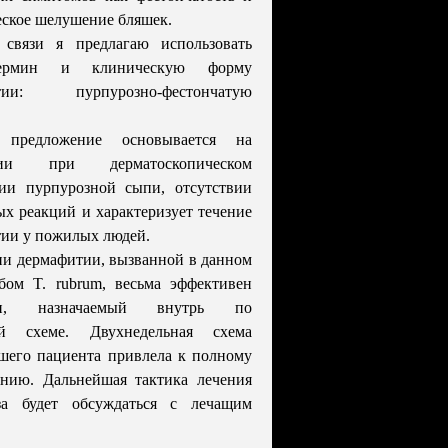
ское шелушение бляшек.
связи я предлагаю использовать
ермин и клиническую форму
итии: пурпурозно-фестончатую
 предложение основывается на
нии при дерматоскопическом
нии пурпурозной сыпи, отсутствии
ых реакций и характеризует течение
ии у пожилых людей.
ии дермафитии, вызванной в данном
бом T. rubrum, весьма эффективен
фин, назначаемый внутрь по
ой схеме. Двухнедельная схема
шего пациента привлела к полному
ению. Дальнейшая тактика лечения
за будет обсуждаться с лечащим