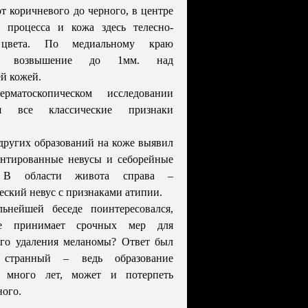
от коричневого до черного, в центре
е процесса и кожа здесь телесно-
 цвета. По медиальному краю
тся возвышение до 1мм. над
й кожей.
рматоскопическом исследовании
ся все классические признаки
других образований на коже выявил
ентированные невусы и себорейные
. В области живота справа –
еский невус с признаками атипии.
ьнейшей беседе поинтересовался,
е принимает срочных мер для
ого удаления меланомы? Ответ был
о странный – ведь образование
т много лет, может и потерпеть
ного.