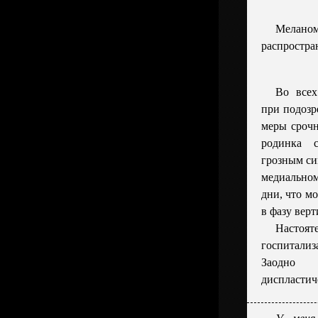
Мела
распростра
Во всех
при подозр
меры срочн
родинка с
грозным си
медиально
дни, что мо
в фазу верт
Настоя
госпитал
Заодно
диспластич