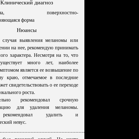
Клинический диагноз
нома, поверхностно-
няющаяся форма
Нюансы
 случая выявления меланомы или
ении на нее, рекомендую принимать
ого характера. Несмотря на то, что
уществует много лет, наиболее
мптомом является ее возвышение по
му краю, отмечаемое в последние
жет свидетельствовать о ее переходе
икального роста.
тельно рекомендовал срочную
изацию для удаления меланомы.
 рекомендовал удалить и
еский невус.