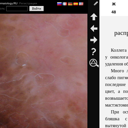
ermatology.RU
Регистрация
Ж
оль:
48
расп
Коллега
у онколога
удаления о
Много л
слабо пигм
последние 
цвет, а п
возвышаетс
мастэктоми
При ос
бляшка с
вытянутой 