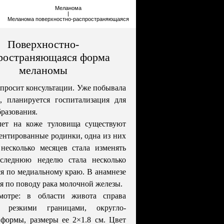
Меланома
|
Меланома поверхностно-распространяющаяся
Поверхностно-
ространяющаяся форма
меланомы
 просит консультации. Уже побывала
, планируется госпитализация для
бразования.
ет на коже туловища существуют
ентированные родинки, одна из них
несколько месяцев стала изменять
оследнюю неделю стала несколько
я по медиальному краю. В анамнезе
я по поводу рака молочной железы.
мотре: в области живота справа
 резкими границами, округло-
формы, размеры ее 2×1.8 см. Цвет