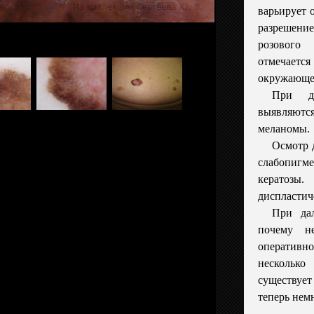
варьирует 
разрешени
розового
отмечае
окружающе
При де
выявляют
меланомы.
Осмотр 
слабопигм
кератозы
диспластич
При дал
почему н
оперативн
нескольк
существуе
теперь нем