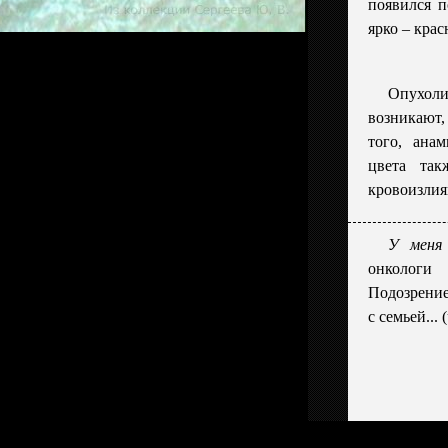
появился п
ярко – крас
Опухоли 
возникают,
того, ана
цвета та
кровоизлия
У меня
онкологи
Подозрение
с семьей... 