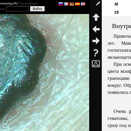
ermatology.RU
Регистрация
М
оль:
19
Внутри
Привела
лет. Мам
госпитали
меланоцита
При осмо
цвета экзо
границами 
вокруг. Об
появилось 
Очень р
гематомы,
сразу под 