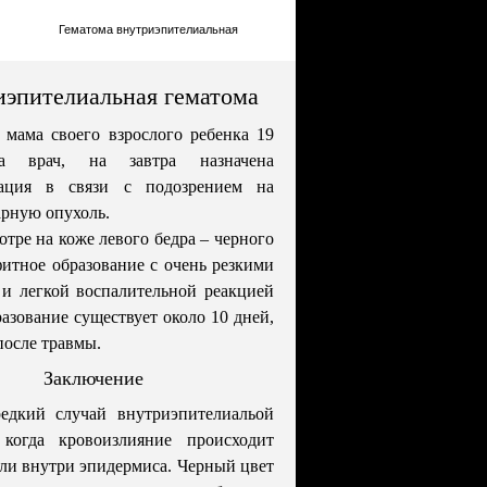
Гематома внутриэпителиальная
эпителиальная гематома
 мама своего взрослого ребенка 19
а врач, на завтра назначена
зация в связи с подозрением на
рную опухоль.
тре на коже левого бедра – черного
фитное образование с очень резкими
и легкой воспалительной реакцией
разование существует около 10 дней,
после травмы.
Заключение
едкий случай внутриэпителиальой
 когда кровоизлияние происходит
или внутри эпидермиса. Черный цвет