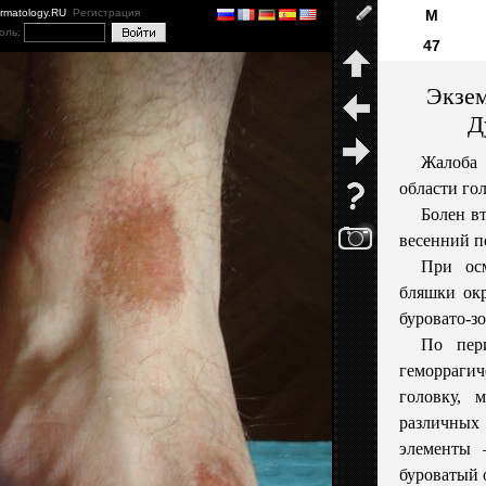
ermatology.RU
Регистрация
М
оль:
47
Экзем
Д
Жалоба
области го
Болен вт
весенний п
При осм
бляшки окр
буровато-з
По пер
геморрагич
головку, 
различных
элементы 
буроватый 