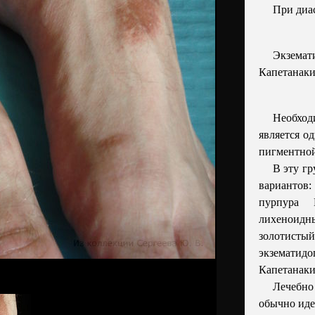
При диа
Экзема
Капетанаки
Необход
является о
пигментно
В эту гр
вариантов
пурпура 
лихеноид
золоти
экземати
Капетанаки
Лечебно
обычно ид