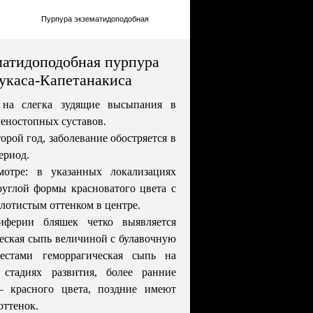
Пурпура экзематидоподобная
атидоподобная пурпура
укаса-Капетанакиса
 на слегка зудящие высыпания в
леностопных суставов.
орой год, заболевание обостряется в
ериод.
отре: в указанных локализациях
углой формы красноватого цвета с
олотистым оттенком в центре.
иферии бляшек четко выявляется
еская сыпь величиной с булавочную
местами геморрагическая сыпь на
 стадиях развития, более ранние
– красного цвета, поздние имеют
оттенок.