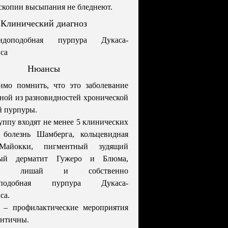
скопии высыпания не бледнеют.
Клинический диагноз
тидоподобная пурпура Дукаса-
са
Нюансы
имо помнить, что это заболевание
дной из разновидностей хронической
й пурпуры.
уппу входят не менее 5 клинических
: болезнь Шамберга, кольцевидная
Майокки, пигментный зудящий
ный дерматит Гужеро и Блюма,
стый лишай и собственно
доподобная пурпура Дукаса-
са.
 – профилактические мероприятия
ентичны.