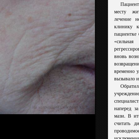
Пациент
месту жит
лечение н
клинику 
пациентке 
«сильная
регрессиро
вновь возн
возвраще
временно у
вызывало и
Обратил
учреждени
специалис
наперед з
мази. В ит
считать д
проводимо
исключени