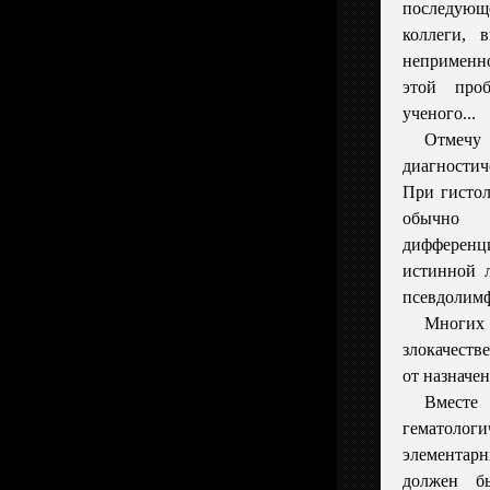
последую
коллеги, 
неприменн
этой про
ученого...
Отмеч
диагности
При гистол
обычно
дифференц
истинной 
псевдолимф
Многи
злокачеств
от назначе
Вместе
гематолог
элементарн
должен б