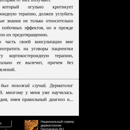
 который огульно критикует
роидную терапию, должен углубить
ые знания не только относительно
 побочных эффектов, но и прежде
 по их предотвращению.
ю часть своей консультации мне
потратить на уговоры пациентки
ту кортикостероидную терапию,
еально ее вылечит, причем без
влений.
был похожий случай.
Дерматолог
В. многому у меня уже научилась.
дня, имея правильный диагноз и...
Национальный сервер
и
дерматологии
Dermatology.RU