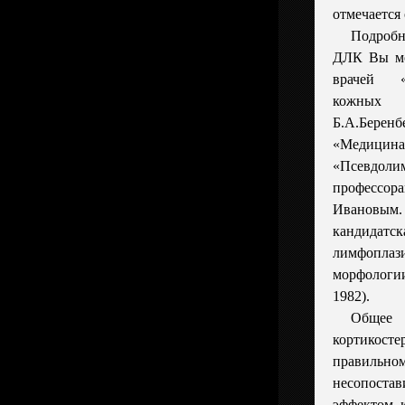
отмечается
Подробн
ДЛК Вы мо
врачей «
кожных 
Б.А.Бере
«Медиц
«Псевдоли
профессо
Ивановым
кандидатск
лимфопла
морфологи
1982).
Общее 
кортикос
правиль
несопос
эффектом, 