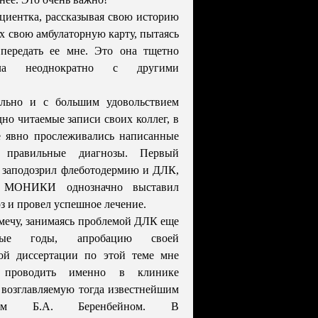
циентка, рассказывая свою историю
ах свою амбулаторную карту, пытаясь
 передать ее мне. Это она тщетно
ала неоднократно с другими
льно и с большим удовольствием
дно читаемые записи своих коллег, в
е явно прослеживались написанные
и правильные диагнозы. Первый
 заподозрил флеботодермию и ДЛК,
р МОНИКИ однозначно выставил
оз и провел успешное лечение.
амечу, занимаясь проблемой ДЛК еще
ые годы, апробацию своей
кой диссертации по этой теме мне
 проводить именно в клинике
озглавляемую тогда известнейшим
ором Б.А. Беренбейном. В