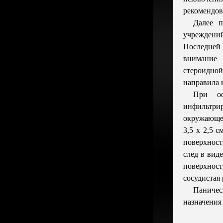
рекомендов
Далее 
учреждени
Последне
внимани
стероидно
направила 
При о
инфильтри
окружающей
3,5 х 2,5 
поверхност
след в вид
поверхно
сосудистая 
Паничес
назначения