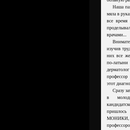
Наша па
мяла в рук
все время
проделыв
врачами...
Внимате
изучив тру
них все ж
по-латын
дерматолог
профессо
этот диагн
Сразу з
в молод
кандидатс
пришлось
МОНИКИ, в
професс