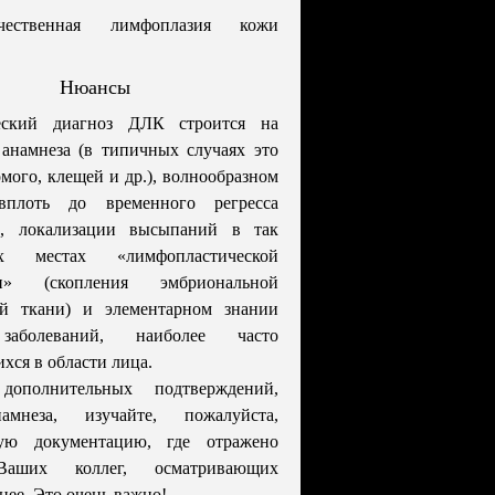
ачественная лимфоплазия кожи
Нюансы
еский диагноз ДЛК строится на
анамнеза (в типичных случаях это
омого, клещей и др.), волнообразном
вплоть до временного регресса
, локализации высыпаний в так
ых местах «лимфопластической
ии» (скопления эмбриональной
й ткани) и элементарном знании
заболеваний, наиболее часто
хся в области лица.
дополнительных подтверждений,
амнеза, изучайте, пожалуйста,
ую документацию, где отражено
аших коллег, осматривающих
нее. Это очень важно!