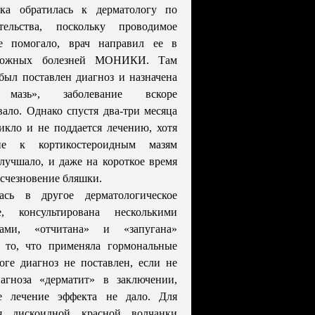
ка обратилась к дерматологу по
ельства, поскольку проводимое
е помогало, врач направил ее в
кожных болезней МОНИКИ. Там
был поставлен диагноз и назначена
 мазь», заболевание вскоре
вало. Однако спустя два-три месяца
икло и не поддается лечению, хотя
ние к кортикостероидным мазям
лучшало, и даже на короткое время
счезновение бляшки.
ась в другое дерматологическое
е, консультирована несколькими
тами, «отчитана» и «запугана»
а то, что применяла гормональные
оге диагноз не поставлен, если не
иагноза «дерматит» в заключении,
е лечение эффекта не дало. Для
я дискоидной красной волчанки