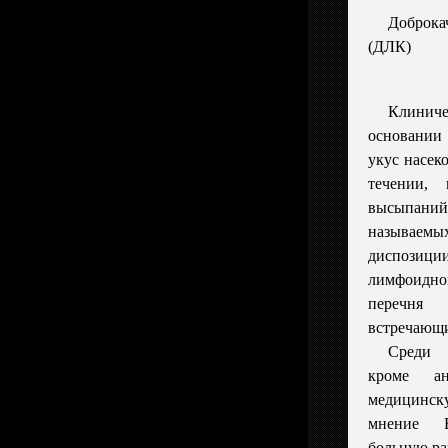
Доброк
(ДЛК)
Клинич
основании 
укус насек
течении, 
высыпаний
называем
диспозиц
лимфоидно
перечня 
встречающи
Среди 
кроме ан
медицинск
мнение В
больную ра