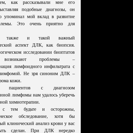
щем, как рассказывали мне его
выставляя подобные диагнозы, он
о упоминал мой вклад в развитие
блемы. Это очень приятно для
у также и такой важный
ческий аспект ДЛК, как биопсия.
огическом исследовании биоптатов
 возникают проблемы –
иация лимфоидного инфильтрата с
лимфомой. Не зря синоним ДЛК –
ома кожи.
х пациентов с диагнозом
енной лимфомы нам удалось уберечь
нной химиотерапии.
 с тем будьте и осторожны,
ическое обследование, хотя бы
ый клинический анализ крови у вас
ыть сделан. При ДЛК нередко