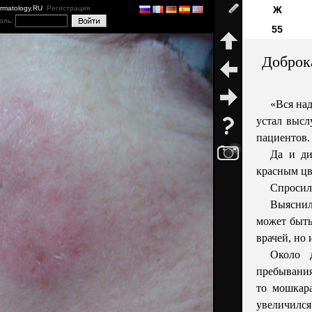
ermatology.RU
Регистрация
Ж
оль:
55
Доброк
«Вся над
устал высл
пациентов.
Да и ди
красным цв
Спросил 
Выяснил
может быть
врачей, но 
Около 
пребывания
то мошкара
увеличился