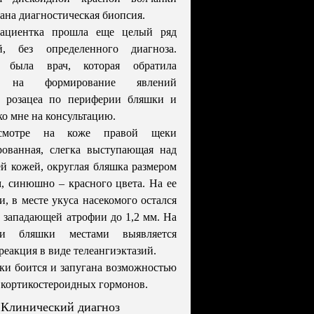
ана диагностическая биопсия.
пациентка прошла еще целый ряд
й, без определенного диагноза.
й была врач, которая обратила
е на формирование явлений
й розацеа по периферии бляшки и
ко мне на консультацию.
смотре на коже правой щеки
рованная, слегка выступающая над
 кожей, округлая бляшка размером
см, синюшно – красного цвета. На ее
и, в месте укуса насекомого остался
е западающей атрофии до 1,2 мм. На
сти бляшки местами выявляется
реакция в виде телеангиэктазий.
ки боится и запугана возможностью
 кортикостероидных гормонов.
Клинический диагноз