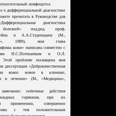
 относительный лимфоцитоз.
о о дифференциальной диагностике
жете прочитать в Руководстве для
Дифференциальная диагностика
болезней» под.ред. проф.
нбейна и А.А.Студницына (М.,
ина», 1989), моя глава
мфомы кожи» написана совместно с
рами Н.С.Потекаевым и О.Л.
. Этой проблеме посвящена моя
ая диссертация «Доброкачественная
зия кожи: новое в клинике,
и и лечении» (М., «Медицина»,
замечание: побочные действия
тероидных гормонов, при их
ном применении, совершенно
тавимы с тем положительным
который от них получают.