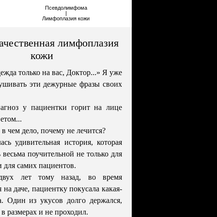
Псевдолимфома
|
Лимфоплазия кожи
ачественная лимфоплазия
кожи
ежда только на вас, Доктор...» Я уже
ушивать эти дежурные фразы своих
агноз у пациентки горит на лице
етом...
в чем дело, почему не лечится?
ась удивительная история, которая
 весьма поучительной не только для
и для самих пациентов.
двух лет тому назад, во время
 на даче, пациентку покусала какая-
. Один из укусов долго держался,
 в размерах и не проходил.